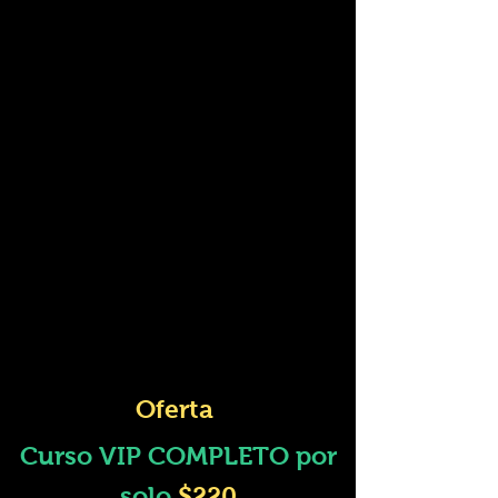
Oferta
Curso VIP
COMPLETO por
solo
$220