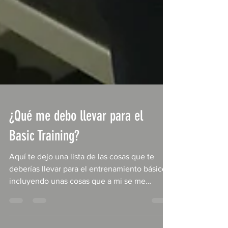
¿Qué me debo llevar para el
Basic Training?
Aquí te dejo una lista de las cosas que te
deberías llevar para el entrenamiento básico
incluyendo unas cosas que a mi se me
olvidaron...