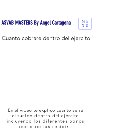
¡Comienza a estudiar hoy mismo con el curso online!
ME
ASVAB MASTERS By Angel Cartagena
NU
Cuanto cobraré dentro del ejercito
En el
video te explico cuanto sería
el
sueldo
dentro
del ejército
incluyendo
los diferentes bonos
que
podrías
recibir.