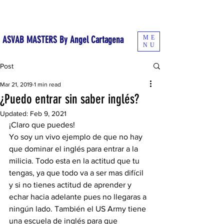
¡Comienza a estudiar hoy mismo con el curso online!
ME
ASVAB MASTERS By Angel Cartagena
NU
Post
Mar 21, 2019
1 min read
¿Puedo entrar sin saber inglés?
Updated:
Feb 9, 2021
¡Claro que puedes! 
Yo soy un vivo ejemplo de que no hay 
que dominar el inglés para entrar a la 
milicia. Todo esta en la actitud que tu 
tengas, ya que todo va a ser mas difícil 
y si no tienes actitud de aprender y 
echar hacia adelante pues no llegaras a 
ningún lado. También el US Army tiene 
una escuela de inglés para que 